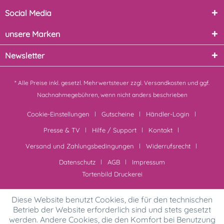
Social Media
unsere Marken
Newsletter
* Alle Preise inkl. gesetzl. Mehrwertsteuer zzgl.
Versandkosten
und ggf.
Nachnahmegebühren, wenn nicht anders beschrieben
Cookie-Einstellungen
Gutscheine
Händler-Login
Presse & TV
Hilfe / Support
Kontakt
Versand und Zahlungsbedingungen
Widerrufsrecht
Datenschutz
AGB
Impressum
Tortenbild Druckerei
Diese Website benutzt Cookies, die für den technischen
Betrieb der Website erforderlich sind und stets gesetzt
werden. Andere Cookies, die den Komfort bei Benutzung