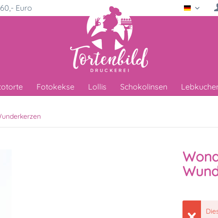
60,- Euro
Deutsc
totorte
Fotokekse
Lollis
Schokolinsen
Lebkuche
underkerzen
Wond
Wunde
Die