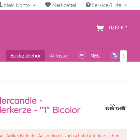
Mein Konto
Merkzettel
Service/Hilfe
h
0,00 € *
n
Backzubehör
Anlässe
NEU
SALE

ercandle -
rkerze - "1" Bicolor
ser Artikel ist leider Ausverkauft Nachschub ist jedoch schon