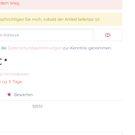
 dem Weg.
chrichtigen Sie mich, sobald der Artikel lieferbar ist.
 die
Datenschutzbestimmungen
zur Kenntnis genommen.
 *
k
gl. Versandkosten
t ca. 5 Tage
Bewerten
10551