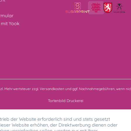
z
rmular
 mit Yook
etzl. Mehrwertsteuer zzgl.
Versandkosten
und ggf. Nachnahmegebühren, wenn nich
Tortenbild Druckerei
rieb der Website erforderlich sind und stets gesetzt
ieser Website erhöhen, der Direktwerbung dienen oder
ken vereinfachen sollen, werden nur mit Ihrer