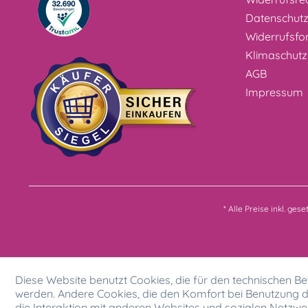
Datenschut
Widerrufsfo
Klimaschutz
AGB
Impressum
* Alle Preise inkl. ges
Diese Website benutzt Cookies, die für den technischen Bet
werden. Andere Cookies, die den Komfort bei Benutzung d
die Interaktion mit anderen Websites und sozialen Netzwer