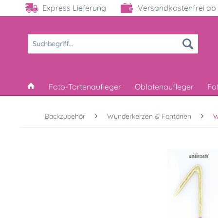
Express Lieferung
Versandkostenfrei ab 
Foto-Tortenaufleger
Oblatenaufleger
Fo
Backzubehör
Wunderkerzen & Fontänen
W