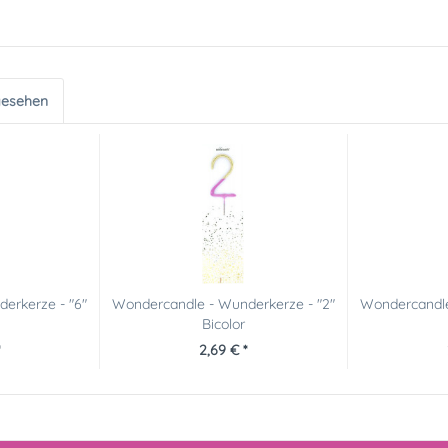
gesehen
erkerze - "6"
Wondercandle - Wunderkerze - "2"
Wondercandle
Bicolor
2,69 € *