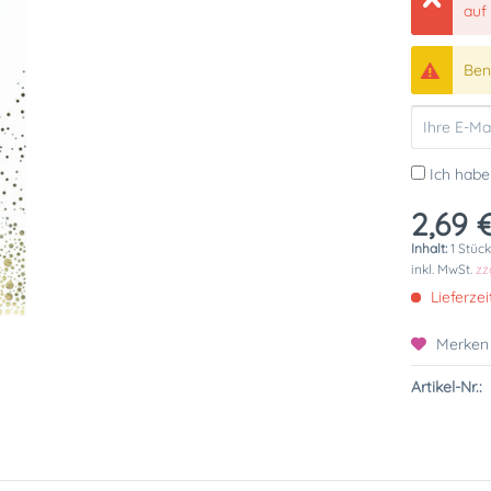
auf
Bena
Ich habe
2,69 €
Inhalt:
1 Stüc
inkl. MwSt.
zz
Lieferzei
Merken
Artikel-Nr.: