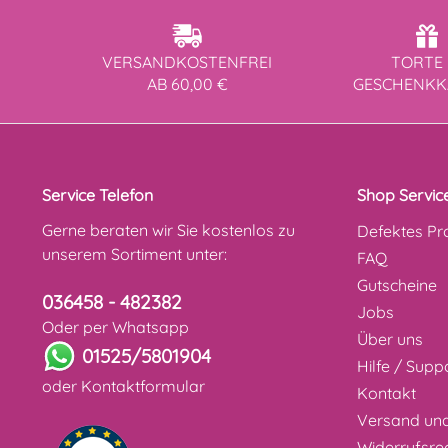
VERSANDKOSTENFREI
TORTE 
AB 60,00 €
GESCHENK
Service Telefon
Shop Servic
Gerne beraten wir Sie kostenlos zu
Defektes Pr
unserem Sortiment unter:
FAQ
Gutscheine
036458 - 482382
Jobs
Oder per Whatsapp
Über uns
01525/5801904
Hilfe / Supp
oder
Kontaktformular
Kontakt
Versand un
Widerrufsre