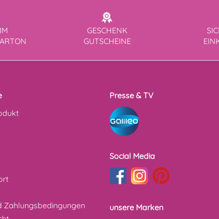
IM
GESCHENK
SI
KARTON
GUTSCHEINE
EIN
e
Presse & TV
odukt
Social Media
ort
d Zahlungsbedingungen
unsere Marken
cht