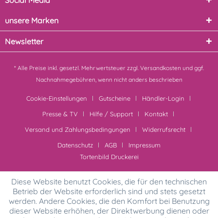
Social Media
unsere Marken
Newsletter
* Alle Preise inkl. gesetzl. Mehrwertsteuer zzgl.
Versandkosten
und ggf.
Nachnahmegebühren, wenn nicht anders beschrieben
Cookie-Einstellungen
Gutscheine
Händler-Login
Presse & TV
Hilfe / Support
Kontakt
Versand und Zahlungsbedingungen
Widerrufsrecht
Datenschutz
AGB
Impressum
Tortenbild Druckerei
Diese Website benutzt Cookies, die für den technischen
Betrieb der Website erforderlich sind und stets gesetzt
werden. Andere Cookies, die den Komfort bei Benutzung
dieser Website erhöhen, der Direktwerbung dienen oder