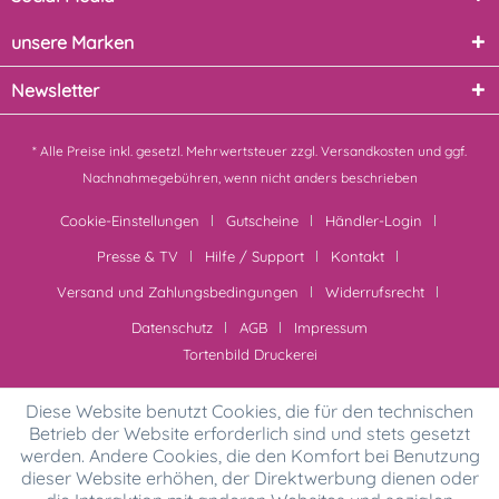
unsere Marken
Newsletter
* Alle Preise inkl. gesetzl. Mehrwertsteuer zzgl.
Versandkosten
und ggf.
Nachnahmegebühren, wenn nicht anders beschrieben
Cookie-Einstellungen
Gutscheine
Händler-Login
Presse & TV
Hilfe / Support
Kontakt
Versand und Zahlungsbedingungen
Widerrufsrecht
Datenschutz
AGB
Impressum
Tortenbild Druckerei
Diese Website benutzt Cookies, die für den technischen
Betrieb der Website erforderlich sind und stets gesetzt
werden. Andere Cookies, die den Komfort bei Benutzung
dieser Website erhöhen, der Direktwerbung dienen oder