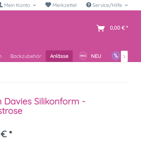
Mein Konto
Merkzettel
Service/Hilfe
h
0,00 € *
n
Backzubehör
Anlässe
NEU
SALE

 Davies Silikonform -
strose
 € *
k