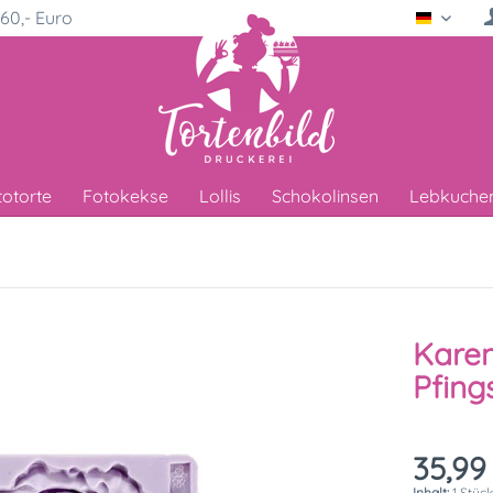
60,- Euro
Deutsc
totorte
Fotokekse
Lollis
Schokolinsen
Lebkuche
Karen
Pfing
35,99
Inhalt:
1 Stüc