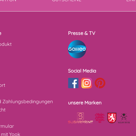
e
Presse & TV
odukt
Social Media
ort
d Zahlungsbedingungen
unsere Marken
cht
z
rmular
 mit Yook