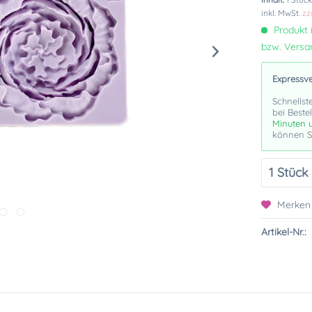
inkl. MwSt.
zz
Produkt i
bzw. Vers
Expressv
Schnellst
bei Beste
Minuten 
können Si
Merken
Artikel-Nr.: