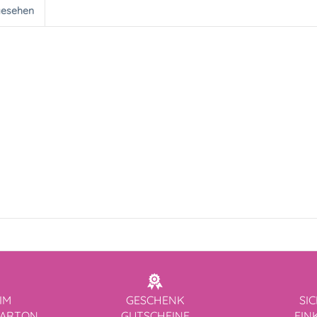
gesehen
IM
GESCHENK
SI
KARTON
GUTSCHEINE
EIN