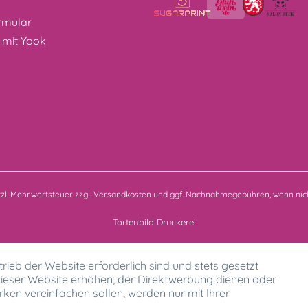
z
rmular
 mit Yook
etzl. Mehrwertsteuer zzgl.
Versandkosten
und ggf. Nachnahmegebühren, wenn nich
Tortenbild Druckerei
rieb der Website erforderlich sind und stets gesetzt
ieser Website erhöhen, der Direktwerbung dienen oder
ken vereinfachen sollen, werden nur mit Ihrer