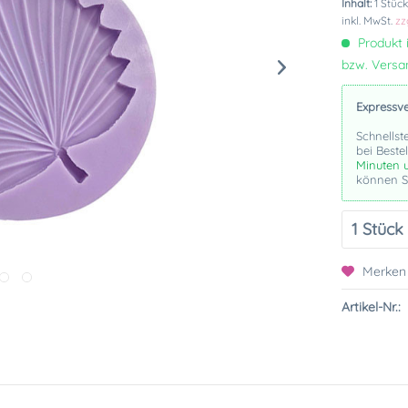
Inhalt:
1 Stüc
inkl. MwSt.
zz
Produkt i
bzw. Vers
Expressv
Schnellst
bei Beste
Minuten 
können Si
Merken
Artikel-Nr.: