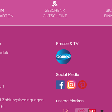
IM
GESCHENK
SI
KARTON
GUTSCHEINE
EIN
e
Presse & TV
odukt
Social Media
ort
d Zahlungsbedingungen
unsere Marken
cht