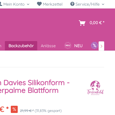
Mein Konto
Merkzettel
Service/Hilfe
h
0,00 € *
n
Backzubehör
Anlässe
NEU
SALE

 Davies Silikonform -
rpalme Blattform
€ *
21,99 € *
(31,83% gespart)