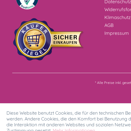
Datenschut
Widerrufsfo
Klimaschutz
AGB
Impressum
* Alle Preise inkl. ges
Diese Website benutzt Cookies, die für den technischen Bet
werden. Andere Cookies, die den Komfort bei Benutzung d
die Interaktion mit anderen Websites und sozialen Netzwer
Zustimmung gesetzt.
Mehr Informationen