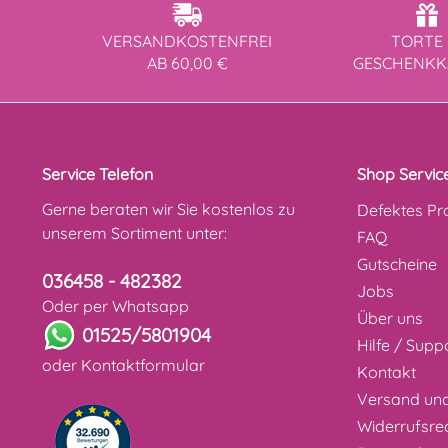
VERSANDKOSTENFREI
TORTE 
AB 60,00 €
GESCHENK
Service Telefon
Shop Servic
Gerne beraten wir Sie kostenlos zu
Defektes Pr
unserem Sortiment unter:
FAQ
Gutscheine
036458 - 482382
Jobs
Oder per Whatsapp
Über uns
01525/5801904
Hilfe / Supp
oder
Kontaktformular
Kontakt
Versand un
Widerrufsre