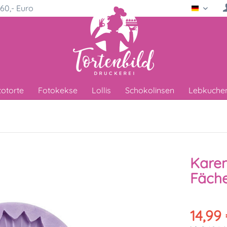
60,- Euro
Deutsc
totorte
Fotokekse
Lollis
Schokolinsen
Lebkuche
Karen
Fäche
14,99 