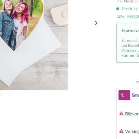
inkl. MwSt.
zz
Produkt i
bzw. Vers
Expressv
Schnellst
bei Beste
Minuten 
können Si
We
1.
Ser
Bildvo
Versie