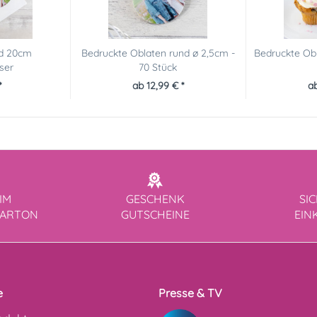
nd 20cm
Bedruckte Oblaten rund ø 2,5cm -
Bedruckte Obl
ser
70 Stück
*
ab 12,99 € *
ab
IM
GESCHENK
SI
KARTON
GUTSCHEINE
EIN
e
Presse & TV