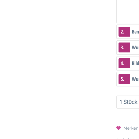
2.
Be
3.
Wun
4.
Bil
5.
Wun
Merken