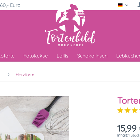
60,- Euro
Deutsc
totorte
Fotokekse
Lollis
Schokolinsen
Lebkuche
l
Herzform
Torte
15,99 
Inhalt:
1 Stüc