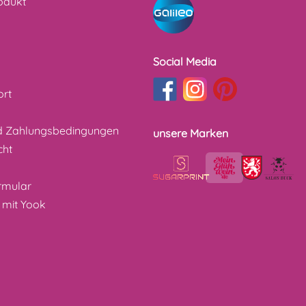
odukt
Social Media
ort
d Zahlungsbedingungen
unsere Marken
cht
z
rmular
 mit Yook