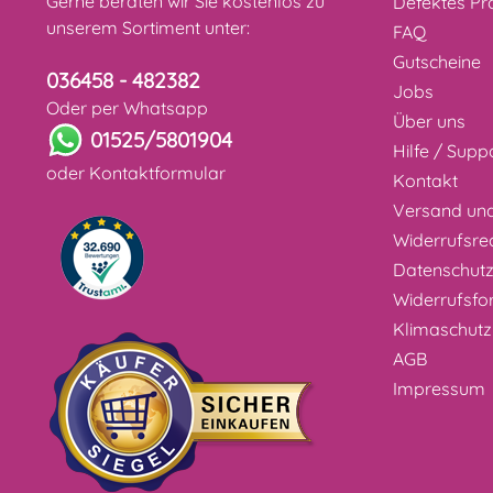
Gerne beraten wir Sie kostenlos zu
Defektes Pr
unserem Sortiment unter:
FAQ
Gutscheine
036458 - 482382
Jobs
Oder per Whatsapp
Über uns
01525/5801904
Hilfe / Supp
oder
Kontaktformular
Kontakt
Versand un
Widerrufsre
Datenschut
Widerrufsfo
Klimaschutz
AGB
Impressum