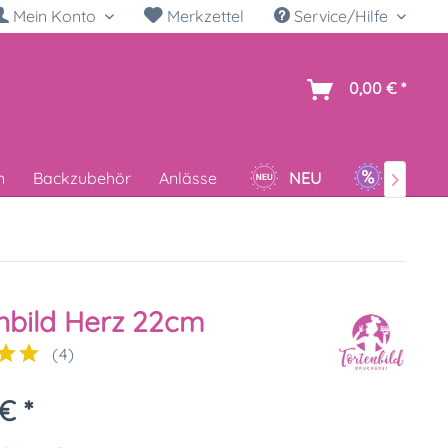
Mein Konto
Merkzettel
Service/Hilfe
h
0,00 € *
n
Backzubehör
Anlässe
NEU
SALE

nbild Herz 22cm
(
4
)
€ *
k