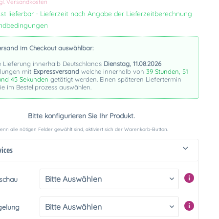
gl. Versandkosten
st lieferbar - Lieferzeit nach Angabe der Lieferzeitberechnung
andbedingungen
ersand im Checkout auswählbar:
e Lieferung innerhalb Deutschlands
Dienstag, 11.08.2026
llungen mit
Expressversand
welche innerhalb von
39 Stunden, 51
und 44 Sekunden
getätigt werden. Einen späteren Liefertermin
e im Bestellprozess auswählen.
Bitte konfigurieren Sie Ihr Produkt.
nn alle nötigen Felder gewählt sind, aktiviert sich der Warenkorb-Button.
vices
rschau
gelung