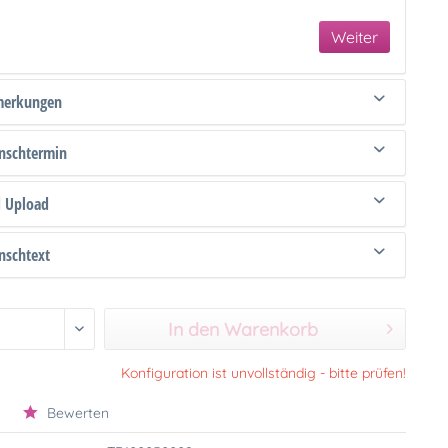
Weiter
merkungen
schtermin
d Upload
schtext
In den Warenkorb
Konfiguration ist unvollständig - bitte prüfen!
Bewerten