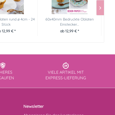
aten rund ø 4cm - 24
60x40mm Bedruckte Oblaten
Bedru
Stück
Einstecker...
 12,99 € *
ab 12,99 € *
CHERES
VIELE ARTIKEL MIT
KAUFEN
EXPRESS-LIEFERUNG
Newsletter