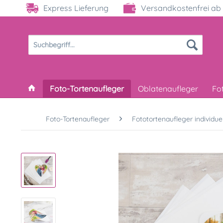
Express Lieferung
Versandkostenfrei ab 
Foto-Tortenaufleger
Oblatenaufleger
Fo
Foto-Tortenaufleger
Fototortenaufleger individuel