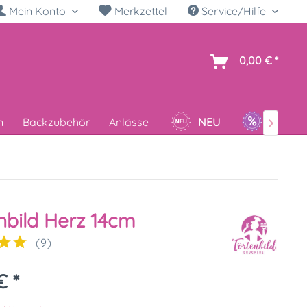
Mein Konto
Merkzettel
Service/Hilfe
h
0,00 € *
n
Backzubehör
Anlässe
NEU
SALE

nbild Herz 14cm
(
9
)
€ *
k