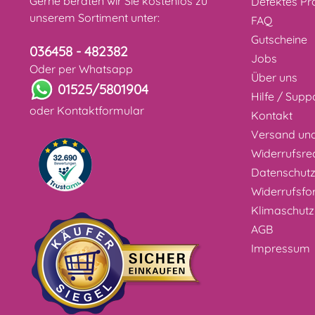
Gerne beraten wir Sie kostenlos zu
Defektes Pr
unserem Sortiment unter:
FAQ
Gutscheine
036458 - 482382
Jobs
Oder per Whatsapp
Über uns
01525/5801904
Hilfe / Supp
oder
Kontaktformular
Kontakt
Versand un
Widerrufsre
Datenschut
Widerrufsfo
Klimaschutz
AGB
Impressum