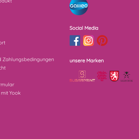
odukt
Social Media
ort
d Zahlungsbedingungen
unsere Marken
cht
z
rmular
 mit Yook