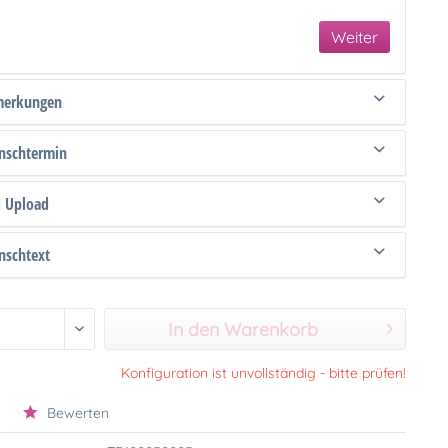
Weiter
merkungen
schtermin
d Upload
schtext
In den Warenkorb
Konfiguration ist unvollständig - bitte prüfen!
Bewerten