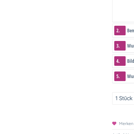
2.
Be
3.
Wun
4.
Bil
5.
Wun
Merken