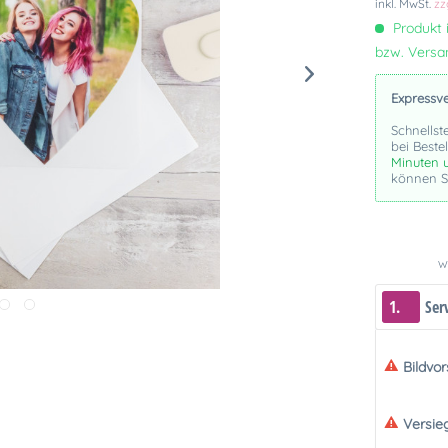
inkl. MwSt.
zz
Produkt i
bzw. Vers
Expressv
Schnellst
bei Beste
Minuten 
können Si
We
1.
Ser
Bildvo
Versie