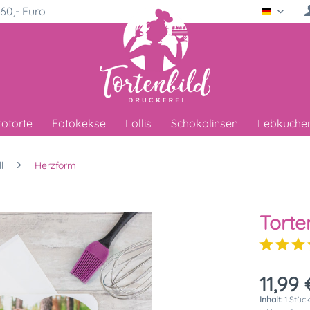
60,- Euro
Deutsc
totorte
Fotokekse
Lollis
Schokolinsen
Lebkuche
l
Herzform
Torte
11,99 
Inhalt:
1 Stüc