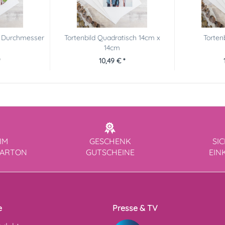
m Durchmesser
Tortenbild Quadratisch 14cm x
Torten
14cm
*
10,49 € *
IM
GESCHENK
SI
KARTON
GUTSCHEINE
EIN
e
Presse & TV