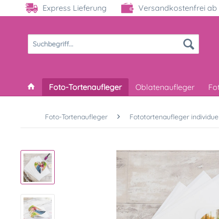
Express Lieferung
Versandkostenfrei ab 
Foto-Tortenaufleger
Oblatenaufleger
Fo
Foto-Tortenaufleger
Fototortenaufleger individuel