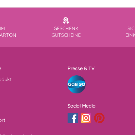
IM
GESCHENK
SI
KARTON
GUTSCHEINE
EIN
e
Presse & TV
odukt
Social Media
ort