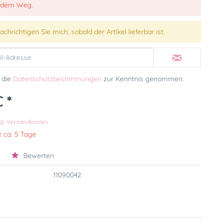
 dem Weg.
chrichtigen Sie mich, sobald der Artikel lieferbar ist.
 die
Datenschutzbestimmungen
zur Kenntnis genommen.
 *
k
gl. Versandkosten
t ca. 5 Tage
Bewerten
11090042