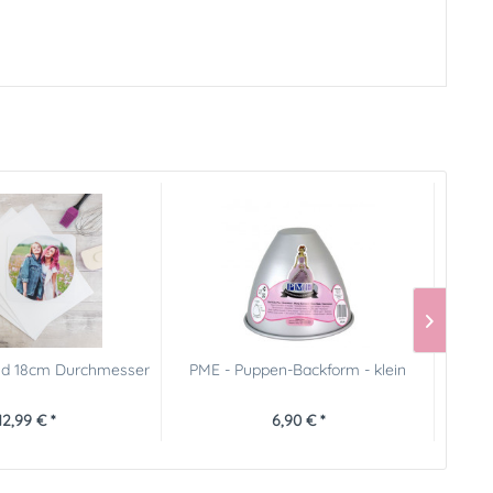
und 18cm Durchmesser
PME - Puppen-Backform - klein
Wilt
12,99 € *
6,90 € *