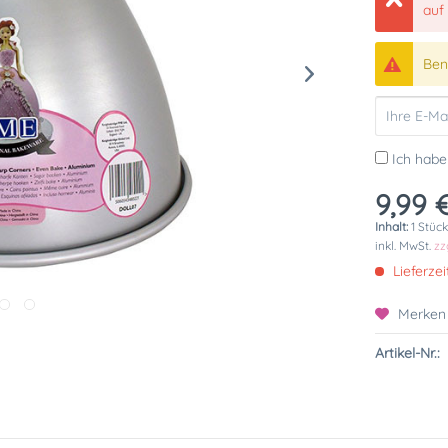
auf
Bena
Ich habe
9,99 €
Inhalt:
1 Stüc
inkl. MwSt.
zz
Lieferzei
Merken
Artikel-Nr.: