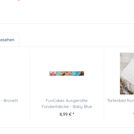
gesehen
- Brünett
FunCakes Ausgerollte
Tortenbild R
Fondantdecke - Baby Blue
8,99 € *