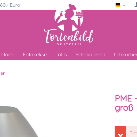
60,- Euro
Deutsc
totorte
Fotokekse
Lollis
Schokolinsen
Lebkuche
men
PME 
groß
Die