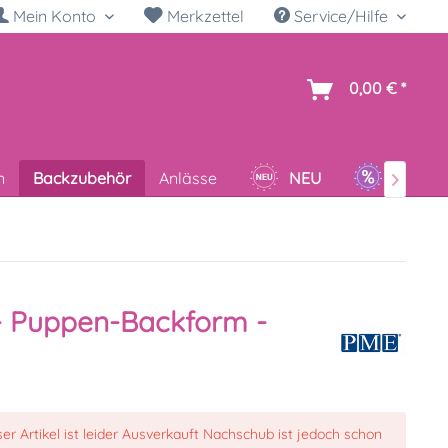
Mein Konto
Merkzettel
Service/Hilfe
h
0,00 € *
n
Backzubehör
Anlässe
NEU
SALE

- Puppen-Backform -
ser Artikel ist leider Ausverkauft Nachschub ist jedoch schon