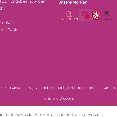
d Zahlungsbedingungen
unsere Marken
cht
z
rmular
 mit Yook
etzl. Mehrwertsteuer zzgl.
Versandkosten
und ggf. Nachnahmegebühren, wenn nich
Tortenbild Druckerei
rieb der Website erforderlich sind und stets gesetzt