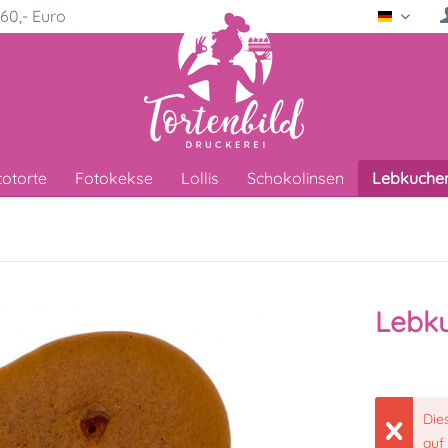
60,- Euro
Deutsc
totorte
Fotokekse
Lollis
Schokolinsen
Lebkuche
Lebku
Die
auf