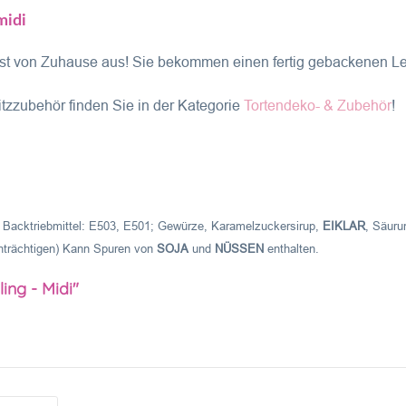
midi
elbst von Zuhause aus! Sie bekommen einen fertig gebackenen 
tzzubehör finden Sie in der Kategorie
Tortendeko- & Zubehör
!
, Backtriebmittel: E503, E501; Gewürze, Karamelzuckersirup,
EIKLAR
, Säuru
inträchtigen) Kann Spuren von
SOJA
und
NÜSSEN
enthalten.
ing - Midi"