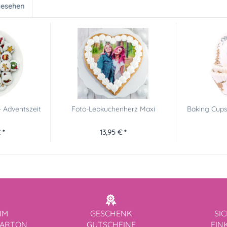
gesehen
- Adventszeit
Foto-Lebkuchenherz Maxi
Baking Cups
 *
13,95 € *
IM
GESCHENK
SI
KARTON
GUTSCHEINE
EIN