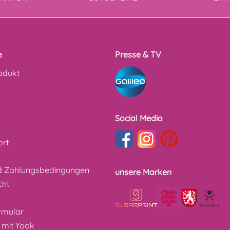
e
Presse & TV
odukt
Social Media
ort
d Zahlungsbedingungen
unsere Marken
cht
z
rmular
 mit Yook