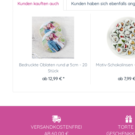
Kunden kauften auch
Kunden haben sich ebenfalls an
Bedruckte Oblaten rund ø 5cm - 20
Motiv-Schokolinsen 
Stück
ab 12,99 € *
ab 7,99 €
VERSANDKOSTENFREI
TORTE 
AB 60,00 €
GESCHENK