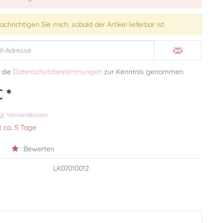
chrichtigen Sie mich, sobald der Artikel lieferbar ist.
 die
Datenschutzbestimmungen
zur Kenntnis genommen.
 *
k
gl. Versandkosten
t ca. 5 Tage
Bewerten
LK07010012