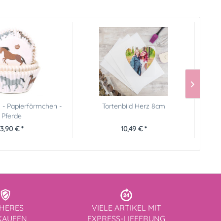
 - Papierförmchen -
Tortenbild Herz 8cm
Wilton
Pferde
3,90 € *
10,49 € *
CHERES
VIELE ARTIKEL MIT
KAUFEN
EXPRESS-LIEFERUNG