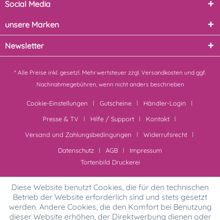
Social Media
unsere Marken
Newsletter
* Alle Preise inkl. gesetzl. Mehrwertsteuer zzgl.
Versandkosten
und ggf.
Nachnahmegebühren, wenn nicht anders beschrieben
Cookie-Einstellungen
Gutscheine
Händler-Login
Presse & TV
Hilfe / Support
Kontakt
Versand und Zahlungsbedingungen
Widerrufsrecht
Datenschutz
AGB
Impressum
Tortenbild Druckerei
Diese Website benutzt Cookies, die für den technischen
Betrieb der Website erforderlich sind und stets gesetzt
werden. Andere Cookies, die den Komfort bei Benutzung
dieser Website erhöhen, der Direktwerbung dienen oder