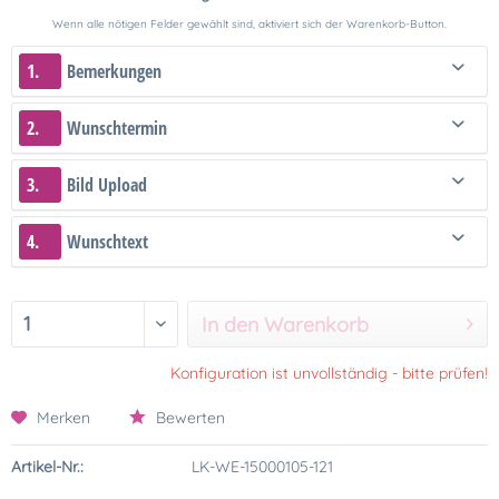
Wenn alle nötigen Felder gewählt sind, aktiviert sich der Warenkorb-Button.
1.
Bemerkungen
2.
Wunschtermin
3.
Bild Upload
4.
Wunschtext
In den Warenkorb
Konfiguration ist unvollständig - bitte prüfen!
Merken
Bewerten
Artikel-Nr.:
LK-WE-15000105-121