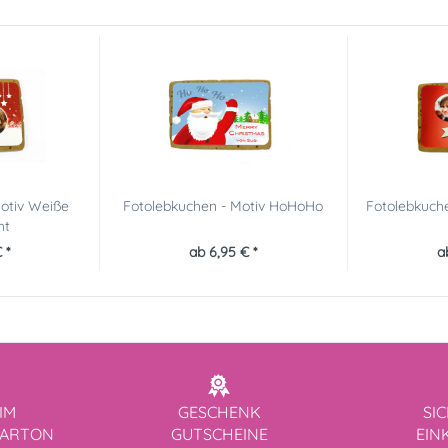
Motiv Weiße
Fotolebkuchen - Motiv HoHoHo
Fotolebkuche
ht
 *
ab 6,95 € *
a
IM
GESCHENK
SI
KARTON
GUTSCHEINE
EIN