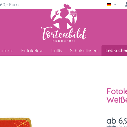
60,- Euro
Deutsc
totorte
Fotokekse
Lollis
Schokolinsen
Lebkuche
Fotol
Weiß
ab 6,
Inhalt:
1 Stüc