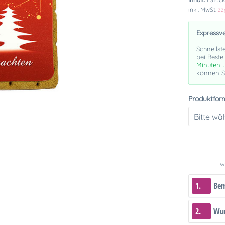
inkl. MwSt.
zz
Expressv
Schnellst
bei Beste
Minuten 
können Si
Produktfor
We
1.
Be
2.
Wun