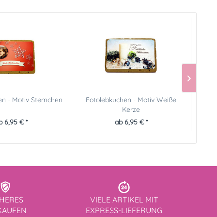
n - Motiv Sternchen
Fotolebkuchen - Motiv Weiße
Foto
Kerze
b 6,95 € *
ab 6,95 € *
CHERES
VIELE ARTIKEL MIT
KAUFEN
EXPRESS-LIEFERUNG