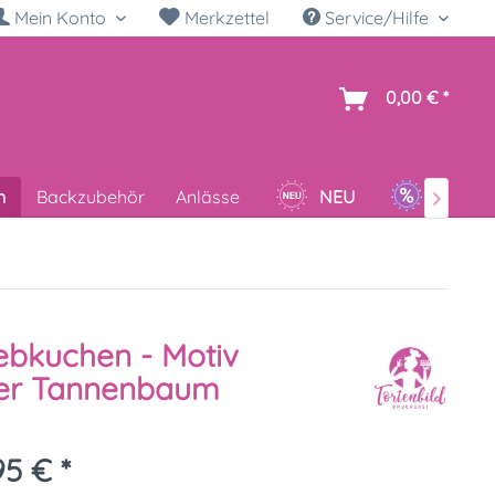
Mein Konto
Merkzettel
Service/Hilfe
h
0,00 € *
n
Backzubehör
Anlässe
NEU
SALE

ebkuchen - Motiv
er Tannenbaum
95 € *
k