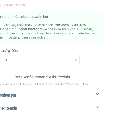
gl. Versandkosten
ersand im Checkout auswählbar:
e Lieferung innerhalb Deutschlands
Mittwoch, 12.08.2026
llungen mit
Expressversand
welche innerhalb von
4 Stunden, 3
und 35 Sekunden
getätigt werden. Einen späteren Liefertermin
e im Bestellprozess auswählen.
mat/-größe:
Bitte konfigurieren Sie Ihr Produkt.
nn alle nötigen Felder gewählt sind, aktiviert sich der Warenkorb-Button.
merkungen
schtermin