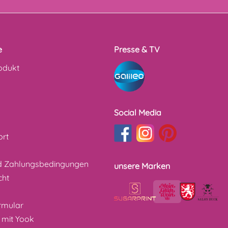
e
Presse & TV
odukt
Social Media
ort
d Zahlungsbedingungen
unsere Marken
cht
z
rmular
 mit Yook