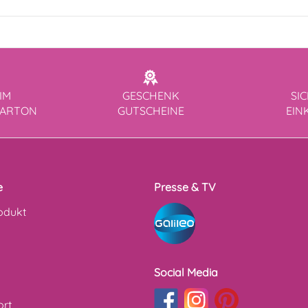
IM
GESCHENK
SI
KARTON
GUTSCHEINE
EIN
e
Presse & TV
odukt
Social Media
ort