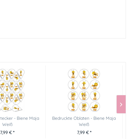
tecker - Biene Maja
Bedruckte Oblaten - Biene Maja
Torte
Weiß
Weiß
7,99 € *
7,99 € *