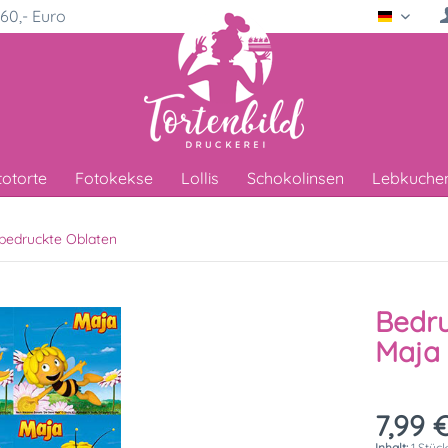
60,- Euro
Deutsc
totorte
Fotokekse
Lollis
Schokolinsen
Lebkuche
bedruckte Oblaten
Bedru
Maja
7,99 €
Inhalt:
1 Stüc