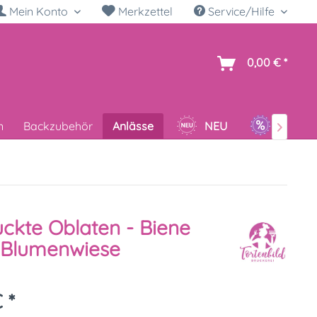
Mein Konto
Merkzettel
Service/Hilfe
h
0,00 € *
n
Backzubehör
Anlässe
NEU
SALE

ckte Oblaten - Biene
 Blumenwiese
 *
k