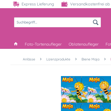
Express Lieferung
Versandkostenfrei ab 
Foto-Tortenaufleger
Oblatenaufleger
Fo
Anlässe
Lizenzprodukte
Biene Maja