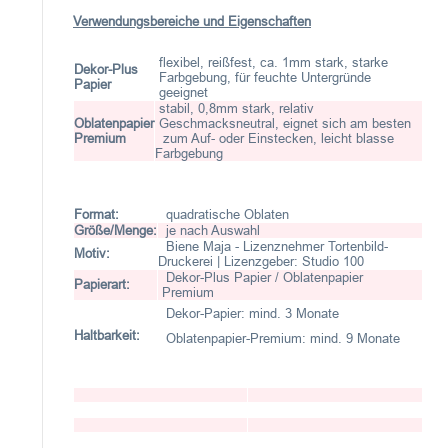
Verwendungsbereiche und Eigenschaften
flexibel, reißfest, ca. 1mm stark, starke
Dekor-Plus
Farbgebung, für feuchte Untergründe
Papier
geeignet
stabil, 0,8mm stark, relativ
Oblatenpapier
Geschmacksneutral, eignet sich am besten
Premium
zum Auf- oder Einstecken, leicht blasse
Farbgebung
Format:
quadratische Oblaten
Größe/Menge:
je nach Auswahl
Biene Maja - Lizenznehmer Tortenbild-
Motiv:
Druckerei | Lizenzgeber: Studio 100
Dekor-Plus Papier / Oblatenpapier
Papierart:
Premium
Dekor-Papier: mind. 3 Monate
Haltbarkeit:
Oblatenpapier-Premium: mind. 9 Monate