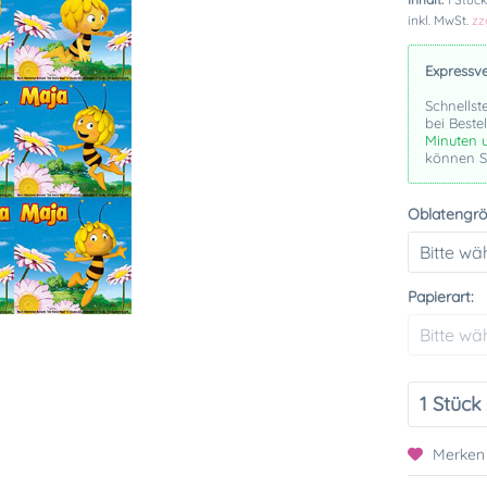
inkl. MwSt.
zz
Expressv
Schnellst
bei Beste
Minuten 
können Si
Oblatengrö
Papierart:
Merken