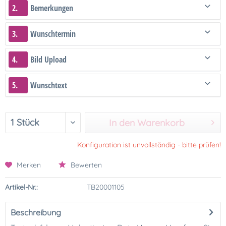
2.
Bemerkungen
3.
Wunschtermin
4.
Bild Upload
5.
Wunschtext
In den Warenkorb
Konfiguration ist unvollständig - bitte prüfen!
Merken
Bewerten
Artikel-Nr.:
TB20001105
Beschreibung