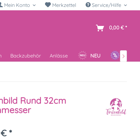
Mein Konto
Merkzettel
Service/Hilfe
h
0,00 € *
n
Backzubehör
Anlässe
NEU
SALE

nbild Rund 32cm
hmesser
 € *
k