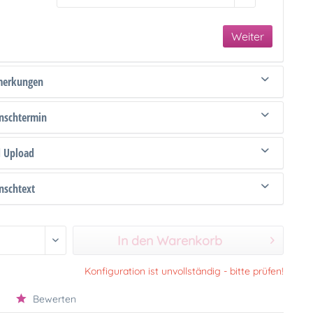
Weiter
merkungen
schtermin
d Upload
schtext
In den Warenkorb
Konfiguration ist unvollständig - bitte prüfen!
Bewerten