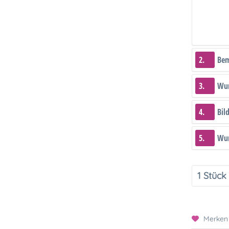
2.
Be
3.
Wun
4.
Bil
5.
Wun
Merken