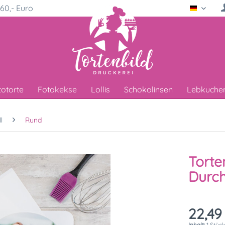
60,- Euro
Deutsc
totorte
Fotokekse
Lollis
Schokolinsen
Lebkuche
l
Rund
Torte
Durc
22,49
Inhalt:
1 Stüc