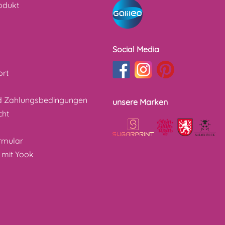
odukt
Social Media
ort
d Zahlungsbedingungen
unsere Marken
cht
z
rmular
 mit Yook