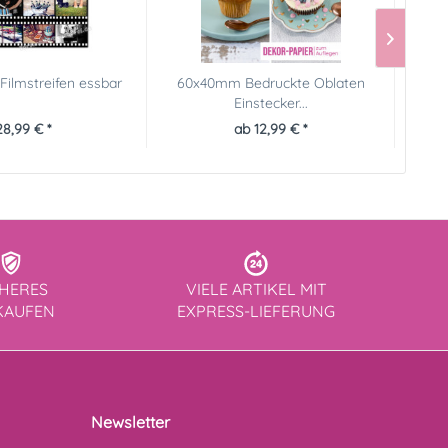
Filmstreifen essbar
60x40mm Bedruckte Oblaten
Bedruc
Einstecker...
28,99 € *
ab 12,99 € *
CHERES
VIELE ARTIKEL MIT
KAUFEN
EXPRESS-LIEFERUNG
Newsletter