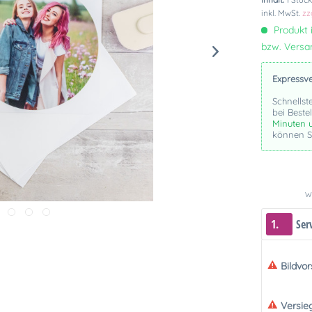
inkl. MwSt.
zz
Produkt i
bzw. Vers
Expressv
Schnellst
bei Beste
Minuten 
können Si
We
1.
Ser
Bildvo
Versie