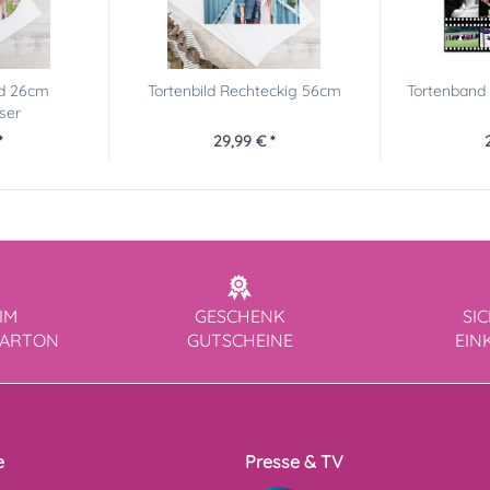
nd 26cm
Tortenbild Rechteckig 56cm
Tortenband 
ser
*
29,99 € *
IM
GESCHENK
SI
KARTON
GUTSCHEINE
EIN
e
Presse & TV