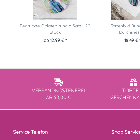
Bedruckte Oblaten rund ø 5cm - 20
Tortenbild Ru
Stück
Durchmes
ab 12,99 € *
18,49 € 
VERSANDKOSTENFREI
TORTE 
AB 60,00 €
GESCHENK
Service Telefon
Shop Servic