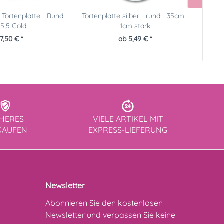
Tortenplatte - Rund
Tortenplatte silber - rund - 35cm -
F
35,5 Gold
1cm stark
7,50 € *
ab 5,49 € *
CHERES
VIELE ARTIKEL MIT
KAUFEN
EXPRESS-LIEFERUNG
Newsletter
Abonnieren Sie den kostenlosen
Newsletter und verpassen Sie keine