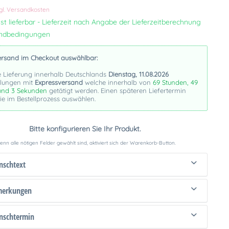
gl. Versandkosten
st lieferbar - Lieferzeit nach Angabe der Lieferzeitberechnung
andbedingungen
ersand im Checkout auswählbar:
e Lieferung innerhalb Deutschlands
Dienstag, 11.08.2026
llungen mit
Expressversand
welche innerhalb von
69 Stunden, 49
und 2 Sekunden
getätigt werden. Einen späteren Liefertermin
e im Bestellprozess auswählen.
Bitte konfigurieren Sie Ihr Produkt.
nn alle nötigen Felder gewählt sind, aktiviert sich der Warenkorb-Button.
schtext
merkungen
schtermin