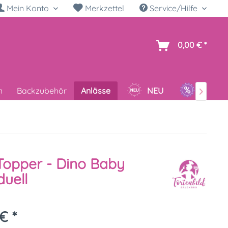
Mein Konto
Merkzettel
Service/Hilfe
h
0,00 € *
n
Backzubehör
Anlässe
NEU
SALE

opper - Dino Baby
duell
€ *
k