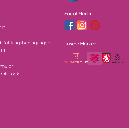
Social Media
ort
d Zahlungsbedingungen
unsere Marken
cht
z
rmular
 mit Yook