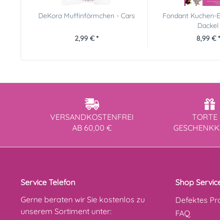
DeKora Muffinförmchen - Cars
Fondant Kuchen-Ei
Dackel
2,99 € *
8,99 € *
VERSANDKOSTENFREI
TORTE 
AB 60,00 €
GESCHENK
Service Telefon
Shop Servic
Gerne beraten wir Sie kostenlos zu
Defektes Pr
unserem Sortiment unter:
FAQ