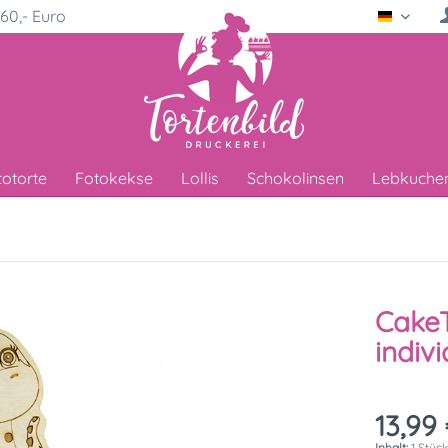
60,- Euro
Deutsc
totorte
Fotokekse
Lollis
Schokolinsen
Lebkuche
CakeT
indivi
13,99 
Inhalt:
1 Stüc