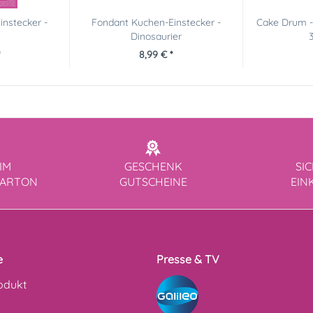
nstecker -
Fondant Kuchen-Einstecker -
Cake Drum - 
Dinosaurier
8,99 € *
IM
GESCHENK
SI
KARTON
GUTSCHEINE
EIN
e
Presse & TV
odukt