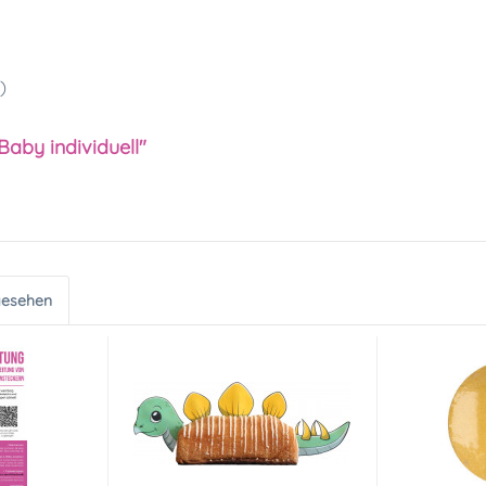
)
aby individuell"
gesehen