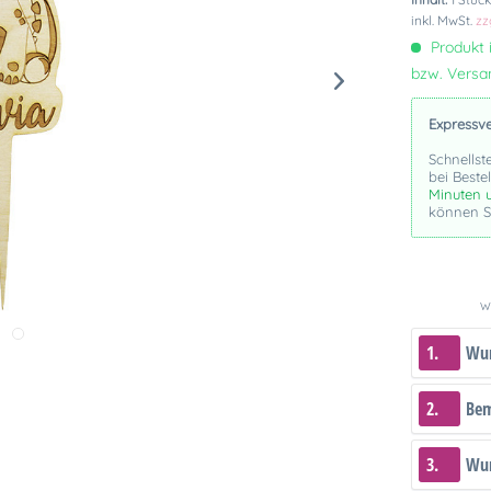
inkl. MwSt.
zz
Produkt i
bzw. Vers
Expressv
Schnellst
bei Beste
Minuten 
können Si
We
1.
Wun
2.
Be
3.
Wun