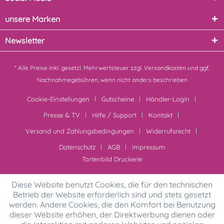
unsere Marken
Newsletter
* Alle Preise inkl. gesetzl. Mehrwertsteuer zzgl.
Versandkosten
und ggf.
Nachnahmegebühren, wenn nicht anders beschrieben
Cookie-Einstellungen
Gutscheine
Händler-Login
Presse & TV
Hilfe / Support
Kontakt
Versand und Zahlungsbedingungen
Widerrufsrecht
Datenschutz
AGB
Impressum
Tortenbild Druckerei
Diese Website benutzt Cookies, die für den technischen
Betrieb der Website erforderlich sind und stets gesetzt
werden. Andere Cookies, die den Komfort bei Benutzung
dieser Website erhöhen, der Direktwerbung dienen oder