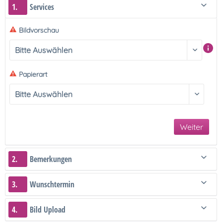
1.
Services
Bildvorschau
Papierart
Weiter
2.
Bemerkungen
3.
Wunschtermin
4.
Bild Upload