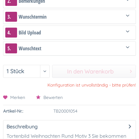
2.
Bemerkungen
3.
Wunschtermin
4.
Bild Upload
5.
Wunschtext
In den Warenkorb
Konfiguration ist unvollständig - bitte prüfen!
Merken
Bewerten
Artikel-Nr.:
TB20001054
Beschreibung
Tortenbild Weihnachten Rund Motiv 3 Sie bekommen