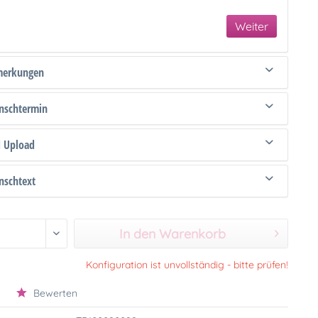
Weiter
merkungen
schtermin
d Upload
schtext
In den Warenkorb
Konfiguration ist unvollständig - bitte prüfen!
Bewerten