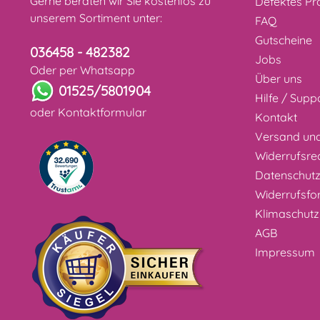
Gerne beraten wir Sie kostenlos zu
Defektes Pr
unserem Sortiment unter:
FAQ
Gutscheine
036458 - 482382
Jobs
Oder per Whatsapp
Über uns
01525/5801904
Hilfe / Supp
oder
Kontaktformular
Kontakt
Versand un
Widerrufsre
Datenschut
Widerrufsfo
Klimaschutz
AGB
Impressum