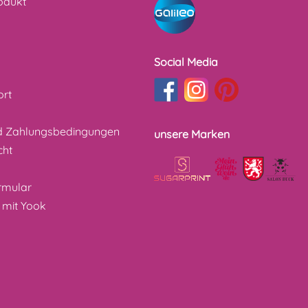
odukt
Social Media
ort
d Zahlungsbedingungen
unsere Marken
cht
z
rmular
 mit Yook