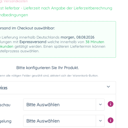
gl. Versandkosten
st lieferbar - Lieferzeit nach Angabe der Lieferzeitberechnung
andbedingungen
ersand im Checkout auswählbar:
e Lieferung innerhalb Deutschlands
morgen, 08.08.2026
llungen mit
Expressversand
welche innerhalb von
38 Minuten
ekunden
getätigt werden. Einen späteren Liefertermin können
stellprozess auswählen.
Bitte konfigurieren Sie Ihr Produkt.
nn alle nötigen Felder gewählt sind, aktiviert sich der Warenkorb-Button.
vices
rschau
gelung