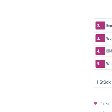
2.
Be
3.
Wun
4.
Bil
5.
Wun
Merken