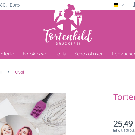
60,- Euro
Deutsc
totorte
Fotokekse
Lollis
Schokolinsen
Lebkuche
l
Oval
Torte
25,49
Inhalt:
1 Stüc