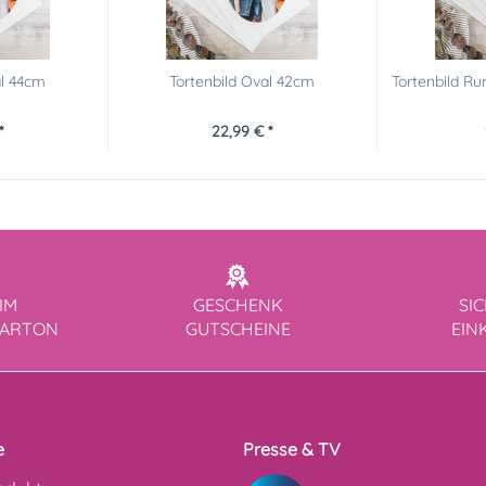
al 44cm
Tortenbild Oval 42cm
Tortenbild R
*
22,99 € *
IM
GESCHENK
SI
KARTON
GUTSCHEINE
EIN
e
Presse & TV