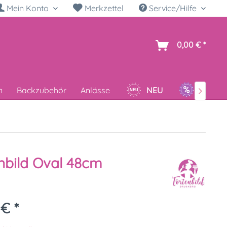
Mein Konto
Merkzettel
Service/Hilfe
h
0,00 € *
n
Backzubehör
Anlässe
NEU
SALE

nbild Oval 48cm
 € *
k