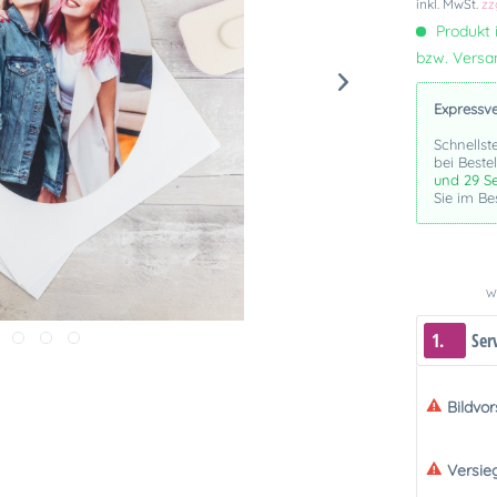
inkl. MwSt.
zz
Produkt i
bzw. Vers
Expressv
Schnellst
bei Beste
und 29 S
Sie im Be
We
1.
Ser
Bildvo
Versie