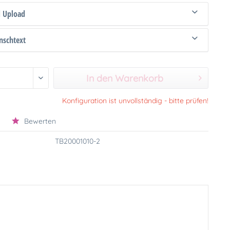
d Upload
schtext
In den Warenkorb
Konfiguration ist unvollständig - bitte prüfen!
Bewerten
TB20001010-2