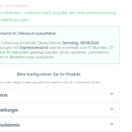
gl. Versandkosten
st lieferbar - Lieferzeit nach Angabe der Lieferzeitberechnung
andbedingungen
ersand im Checkout auswählbar:
e Lieferung innerhalb Deutschlands
Samstag, 08.08.2026
llungen mit
Expressversand
welche innerhalb von
17 Stunden, 21
und 34 Sekunden
getätigt werden. Einen späteren Liefertermin
e im Bestellprozess auswählen.
Bitte konfigurieren Sie Ihr Produkt.
nn alle nötigen Felder gewählt sind, aktiviert sich der Warenkorb-Button.
vices
merkungen
schtermin