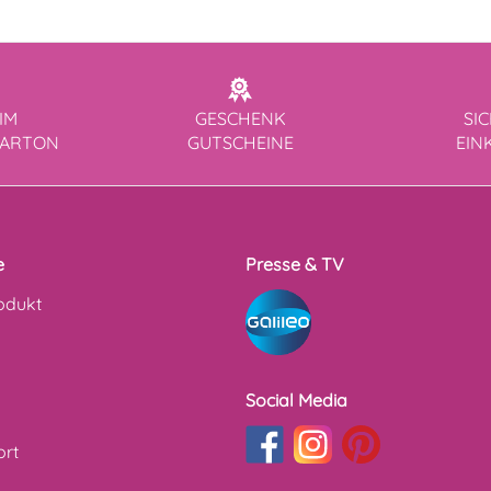
IM
GESCHENK
SI
KARTON
GUTSCHEINE
EIN
e
Presse & TV
odukt
Social Media
ort