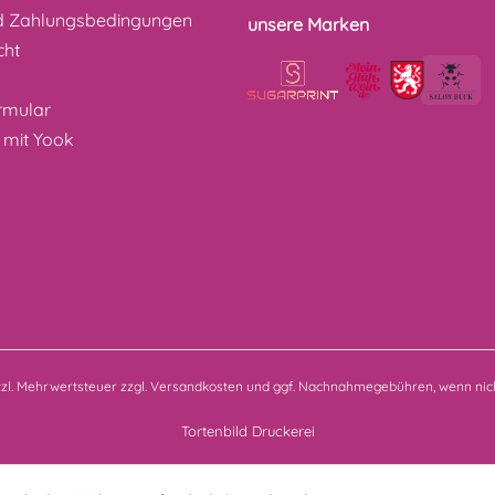
d Zahlungsbedingungen
unsere Marken
cht
z
rmular
 mit Yook
etzl. Mehrwertsteuer zzgl.
Versandkosten
und ggf. Nachnahmegebühren, wenn nich
Tortenbild Druckerei