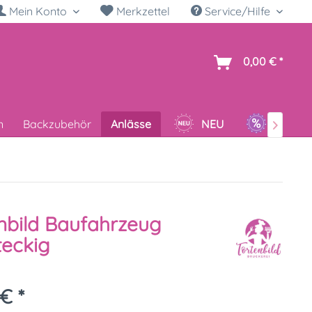
Mein Konto
Merkzettel
Service/Hilfe
h
0,00 € *
n
Backzubehör
Anlässe
NEU
SALE

nbild Baufahrzeug
eckig
€ *
k