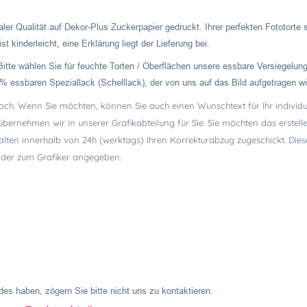
ler Qualität auf Dekor-Plus Zuckerpapier gedruckt. Ihrer perfekten Fototorte
t kinderleicht, eine Erklärung liegt der Lieferung bei.
Bitte wählen Sie für feuchte Torten / Oberflächen unsere essbare Versiegelung
 essbaren Speziallack (Schelllack), der von uns auf das Bild aufgetragen wi
hoch. Wenn Sie möchten, können Sie auch einen Wunschtext für Ihr individue
 übernehmen wir in unserer Grafikabteilung für Sie. Sie möchten das erste
alten innerhalb von 24h (werktags) Ihren Korrekturabzug zugeschickt. Dies
 oder zum Grafiker angegeben.
es haben, zögern Sie bitte nicht uns zu kontaktieren.