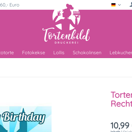
60,- Euro
Deutsc
totorte
Fotokekse
Lollis
Schokolinsen
Lebkuche
Torte
Recht
10,99 
Inhalt:
1 Stüc