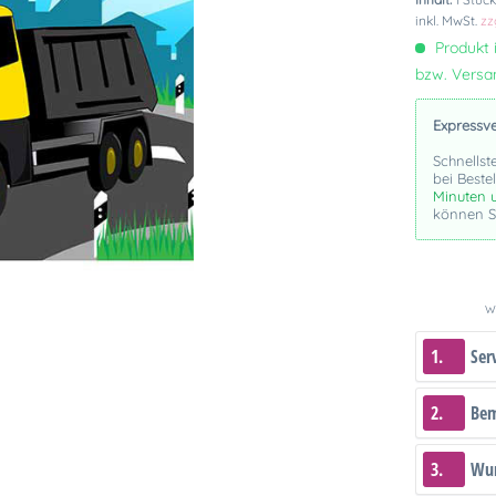
inkl. MwSt.
zz
Produkt i
bzw. Vers
Expressv
Schnellst
bei Beste
Minuten 
können Si
We
1.
Ser
2.
Be
3.
Wun