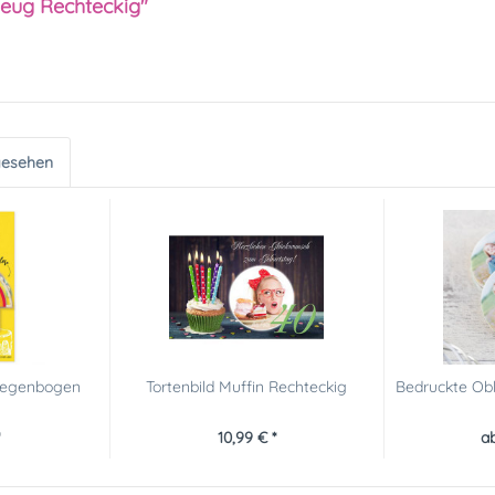
zeug Rechteckig"
gesehen
Regenbogen
Tortenbild Muffin Rechteckig
Bedruckte Obl
10,99 € *
ab