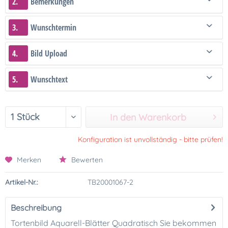
2.
Bemerkungen
3.
Wunschtermin
4.
Bild Upload
5.
Wunschtext
In den Warenkorb
Konfiguration ist unvollständig - bitte prüfen!
Merken
Bewerten
Artikel-Nr.:
TB20001067-2
Beschreibung
Tortenbild Aquarell-Blätter Quadratisch Sie bekommen