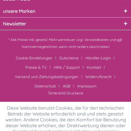
unsere Marken
Newsletter
* Alle Preise inkl. gesetzl. Mehrwertsteuer zzgl.
Versandkosten
und ggf.
Nachnahmegebühren, wenn nicht anders beschrieben
Cookie-Einstellungen
Gutscheine
Händler-Login
Presse & TV
Hilfe / Support
Kontakt
Versand und Zahlungsbedingungen
Widerrufsrecht
Datenschutz
AGB
Impressum
Tortenbild Druckerei
Diese Website benutzt Cookies, die für den technischen
Betrieb der Website erforderlich sind und stets gesetzt
werden. Andere Cookies, die den Komfort bei Benutzung
dieser Website erhöhen, der Direktwerbung dienen oder