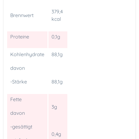
379,4
Brennwert
kcal
Proteine
0,1g
Kohlenhydrate
88,1g
davon
-Stärke
88,1g
Fette
3g
davon
-gesättigt
0,4g