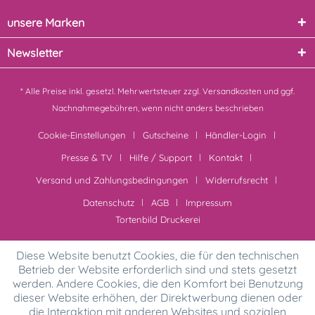
unsere Marken
Newsletter
* Alle Preise inkl. gesetzl. Mehrwertsteuer zzgl.
Versandkosten
und ggf.
Nachnahmegebühren, wenn nicht anders beschrieben
Cookie-Einstellungen
Gutscheine
Händler-Login
Presse & TV
Hilfe / Support
Kontakt
Versand und Zahlungsbedingungen
Widerrufsrecht
Datenschutz
AGB
Impressum
Tortenbild Druckerei
Diese Website benutzt Cookies, die für den technischen
Betrieb der Website erforderlich sind und stets gesetzt
werden. Andere Cookies, die den Komfort bei Benutzung
dieser Website erhöhen, der Direktwerbung dienen oder
die Interaktion mit anderen Websites und sozialen