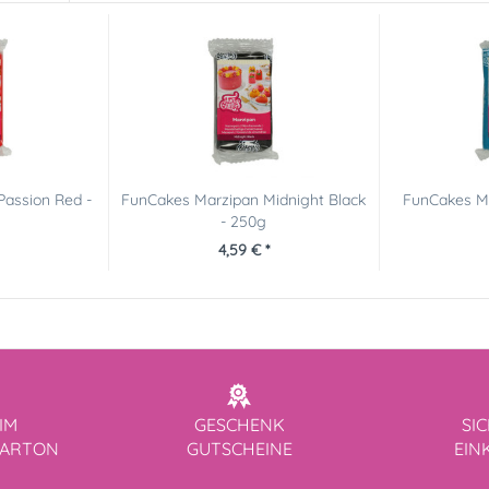
Passion Red -
FunCakes Marzipan Midnight Black
FunCakes Ma
- 250g
4,59 € *
IM
GESCHENK
SI
KARTON
GUTSCHEINE
EIN