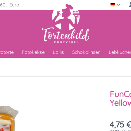
60,- Euro
Deutsc
totorte
Fotokekse
Lollis
Schokolinsen
Lebkuche
FunC
Yello
4,75 €
Inhalt:
1 Stüc