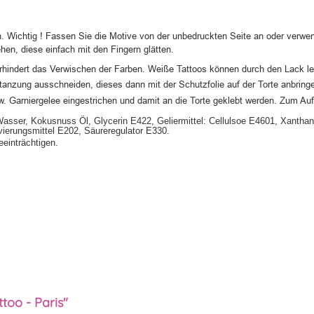
n. Wichtig ! Fassen Sie die
Motive von der unbedruckten Seite an oder verwe
hen, diese einfach mit den
Fingern glätten.
erhindert das Verwischen der
Farben. Weiße
Tattoos können durch den Lack le
 Stanzung ausschneiden, d
ieses dann mit der Schutzfolie auf der Torte anbrin
. Garniergelee eingestrichen
und damit an die
Torte geklebt werden. Zum Au
Wasser, Kokusnuss Öl, Glycerin E422, Geliermittel: Cellulsoe E4601, Xanth
vierungsmittel E202, Säureregulator E330.
einträchtigen.
too - Paris"