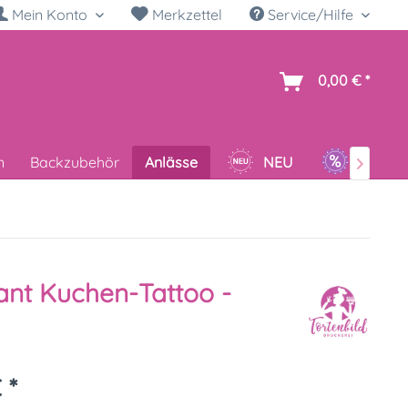
Mein Konto
Merkzettel
Service/Hilfe
h
0,00 € *
n
Backzubehör
Anlässe
NEU
SALE

nt Kuchen-Tattoo -
 *
k