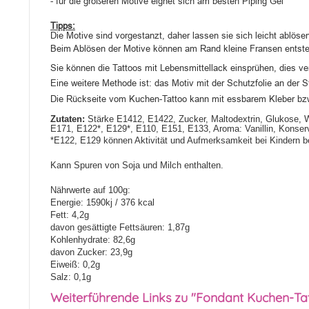
- für die größeren Motive eignet sich am besten Piping Gel
Tipps:
Die Motive sind vorgestanzt, daher lassen sie sich leicht ablöse
Beim Ablösen der Motive können am Rand kleine Fransen entste
Sie können die Tattoos mit Lebensmittellack einsprühen, dies v
Eine weitere Methode ist: das Motiv mit der Schutzfolie an der
Die Rückseite vom Kuchen-Tattoo kann mit essbarem Kleber bzw
Zutaten:
Stärke E1412, E1422, Zucker, Maltodextrin, Glukose, 
E171, E122*, E129*, E110, E151, E133, Aroma: Vanillin, Konser
*E122, E129 können Aktivität und Aufmerksamkeit bei Kindern be
Kann Spuren von Soja und Milch enthalten.
Nährwerte auf 100g:
Energie: 1590kj / 376 kcal
Fett: 4,2g
davon gesättigte Fettsäuren: 1,87g
Kohlenhydrate: 82,6g
davon Zucker: 23,9g
Eiweiß: 0,2g
Salz: 0,1g
Weiterführende Links zu "Fondant Kuchen-Tat