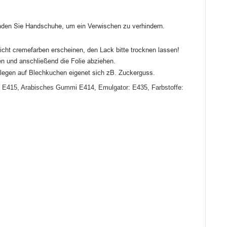
nden Sie Handschuhe, um ein Verwischen zu verhindern.
icht cremefarben erscheinen, den Lack bitte
trocknen lassen!
gen und anschließend die Folie
abziehen.
flegen auf Blechkuchen eigenet sich zB. Zuckerguss.
an E415, Arabisches Gummi E414, Emulgator: E435, Farbstoffe: