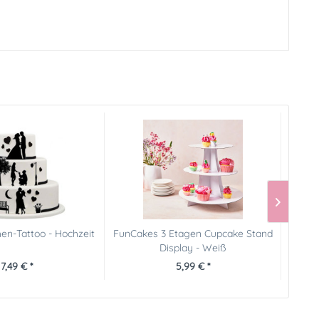
en-Tattoo - Hochzeit
FunCakes 3 Etagen Cupcake Stand
Marz
Display - Weiß
7,49 € *
5,99 € *