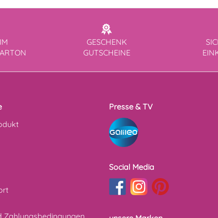
IM
GESCHENK
SI
KARTON
GUTSCHEINE
EIN
e
Presse & TV
odukt
Social Media
ort
d Zahlungsbedingungen
unsere Marken