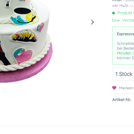
inkl. MwSt.
zz
Produkt i
bzw. Vers
Expressv
Schnellst
bei Beste
Minuten 
können Si
Merken
Artikel-Nr.: