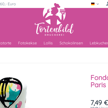
60,- Euro
Deutsc
totorte
Fotokekse
Lollis
Schokolinsen
Lebkuche
Fonda
Paris
7,49 €
Inhalt:
1 Stüc