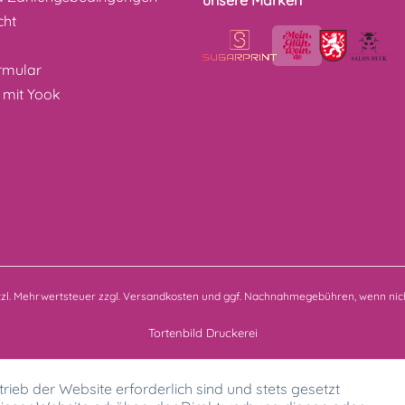
cht
z
rmular
 mit Yook
etzl. Mehrwertsteuer zzgl.
Versandkosten
und ggf. Nachnahmegebühren, wenn nich
Tortenbild Druckerei
rieb der Website erforderlich sind und stets gesetzt