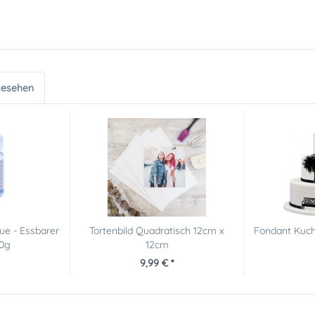
gesehen
lue - Essbarer
Tortenbild Quadratisch 12cm x
Fondant Kuch
60g
12cm
9,99 € *